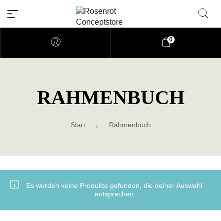
0
Rosenrot Concptforum
RAHMENBUCH
Willkommen auf unserer Webseite aus Ma
Start
Rahmenbuch
Es wurden keine Produkte gefunden, die deiner Auswahl
entsprechen.