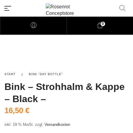
0
Rosenrot Concptforum
Willkommen auf unserer Webseite aus Ma
START
BINK "DAY BOTTLE"
Bink – Strohhalm & Kappe
– Black –
16,50
€
inkl. 19 % MwSt.
zzgl.
Versandkosten