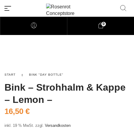
0
Rosenrot Concptforum
Willkommen auf unserer Webseite aus Ma
START
BINK "DAY BOTTLE"
Bink – Strohhalm & Kappe
– Lemon –
16,50
€
inkl. 19 % MwSt.
zzgl.
Versandkosten