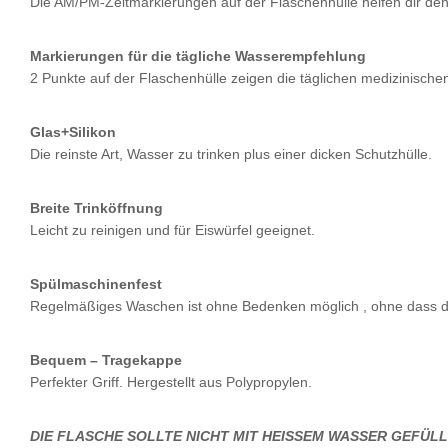
Die AM/PM-Zeitmarkierungen auf der Flaschenhülle helfen dir den
Markierungen für die tägliche Wasserempfehlung
2 Punkte auf der Flaschenhülle zeigen die täglichen medizinisc
Glas+Silikon
Die reinste Art, Wasser zu trinken plus einer dicken Schutzhülle.
Breite Trinköffnung
Leicht zu reinigen und für Eiswürfel geeignet.
Spülmaschinenfest
Regelmäßiges Waschen ist ohne Bedenken möglich , ohne dass di
Bequem – Tragekappe
Perfekter Griff. Hergestellt aus Polypropylen.
DIE FLASCHE SOLLTE NICHT MIT HEISSEM WASSER GEFÜ