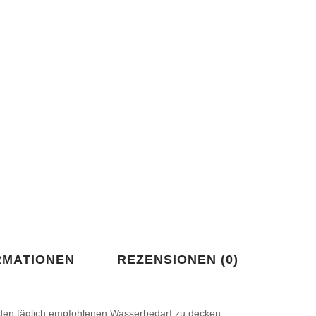
RMATIONEN
REZENSIONEN (0)
ir den täglich empfohlenen Wasserbedarf zu decken.