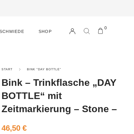
Rosenrot
0
Concptforum
NSCHMIEDE
SHOP
Willkommen
auf unserer
Webseite aus
START
BINK "DAY BOTTLE"
Mannheim
Feudenheim
Bink – Trinkflasche „DAY
BOTTLE“ mit
Zeitmarkierung – Stone –
46,50
€