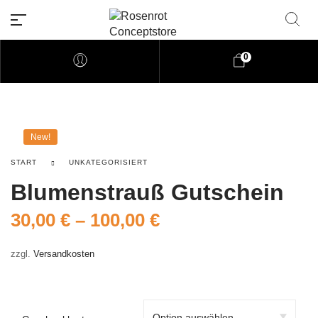
0
Rosenrot Concptforum
New!
Willkommen auf unserer Webseite aus Ma
START
UNKATEGORISIERT
Blumenstrauß Gutschein
30,00
€
–
100,00
€
zzgl.
Versandkosten